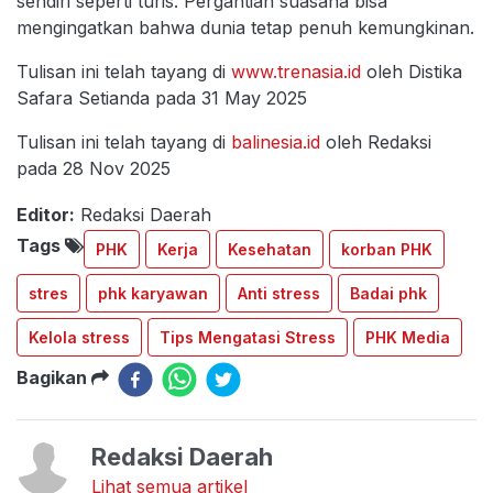
sendiri seperti turis. Pergantian suasana bisa
mengingatkan bahwa dunia tetap penuh kemungkinan.
Tulisan ini telah tayang di
www.trenasia.id
oleh Distika
Safara Setianda pada 31 May 2025
Tulisan ini telah tayang di
balinesia.id
oleh Redaksi
pada 28 Nov 2025
Editor:
Redaksi Daerah
Tags
PHK
Kerja
Kesehatan
korban PHK
stres
phk karyawan
Anti stress
Badai phk
Kelola stress
Tips Mengatasi Stress
PHK Media
Bagikan
Redaksi Daerah
Lihat semua artikel