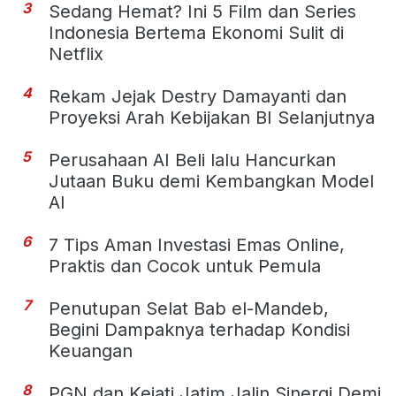
3
Sedang Hemat? Ini 5 Film dan Series
Indonesia Bertema Ekonomi Sulit di
Netflix
4
Rekam Jejak Destry Damayanti dan
Proyeksi Arah Kebijakan BI Selanjutnya
5
Perusahaan AI Beli lalu Hancurkan
Jutaan Buku demi Kembangkan Model
AI
6
7 Tips Aman Investasi Emas Online,
Praktis dan Cocok untuk Pemula
7
Penutupan Selat Bab el-Mandeb,
Begini Dampaknya terhadap Kondisi
Keuangan
8
PGN dan Kejati Jatim Jalin Sinergi Demi