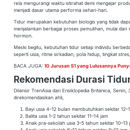
rela mengurangi waktu istirahat demi mengejar produk
menjadi dasar utama performa sehari-hari.
Tidur merupakan kebutuhan biologis yang tidak dapat
menjalankan berbagai proses pemulihan, mulai dari
hormon.
Meski begitu, kebutuhan tidur setiap individu berbed
seperti usia, ritme sirkadian, pola hidup, tingkat stres
BACA JUGA:
10 Jurusan S1 yang Lulusannya Punya
Rekomendasi Durasi Tidur
Dilansir TrenAsia dari Ensiklopedia Britanica, Senin
direkomendasikan ahli,
Bayi usia 4–12 bulan membutuhkan sekitar 12–1
Balita usia 1–2 tahun sekitar 11–14 jam
Anak pra-sekolah usia 3–5 tahun sekitar 10–13 
Anak usia sekolah 6–12 tahun sekitar 9–12 jam