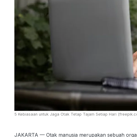
5 Kebiasaan untuk Jaga Otak Tetap Tajam Setiap Hari (freepik.
JAKARTA — Otak manusia merupakan sebuah organ 