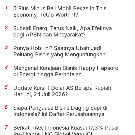
1
5 Plus Minus Beli Mobil Bekas In This
Economy, Tetap Worth It?
2
Subsidi Energi Terus Naik, Apa Efeknya
bagi APBN dan Masyarakat?
3
Punya Hobi Ini? Saatnya Ubah Jadi
Peluang Bisnis yang Menguntungkan
4
Mengenal Kerajaan Bisnis Happy Hapsoro
di Energi hingga Perhotelan
5
Update Kurs! 1 Dolar AS Berapa Rupiah
Hari Ini, 24 Juli 2026?
6
Siapa Penguasa Bisnis Daging Sapi di
Indonesia? Ini Daftar Perusahaannya
7
Berkat PAG, Indonesia Kuasai 17,3% Pasar
Re-Ekspor LNG Global Versi IGU