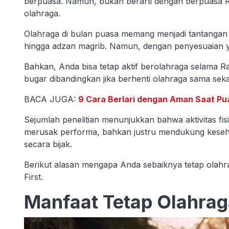
berpuasa. Namun, bukan berarti dengan berpuasa Rama
olahraga.
Olahraga di bulan puasa memang menjadi tantangan s
hingga adzan magrib. Namun, dengan penyesuaian ya
Bahkan, Anda bisa tetap aktif berolahraga selama 
bugar dibandingkan jika berhenti olahraga sama sekal
BACA JUGA:
9 Cara Berlari dengan Aman Saat P
Sejumlah penelitian menunjukkan bahwa aktivitas fis
merusak performa, bahkan justru mendukung kesehat
secara bijak.
Berikut alasan mengapa Anda sebaiknya tetap olahra
First.
Manfaat Tetap Olahra