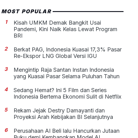
MOST POPULAR
1
Kisah UMKM Demak Bangkit Usai
Pandemi, Kini Naik Kelas Lewat Program
BRI
2
Berkat PAG, Indonesia Kuasai 17,3% Pasar
Re-Ekspor LNG Global Versi IGU
3
Mengintip Raja Santan Instan Indonesia
yang Kuasai Pasar Selama Puluhan Tahun
4
Sedang Hemat? Ini 5 Film dan Series
Indonesia Bertema Ekonomi Sulit di Netflix
5
Rekam Jejak Destry Damayanti dan
Proyeksi Arah Kebijakan BI Selanjutnya
6
Perusahaan AI Beli lalu Hancurkan Jutaan
Buku demi Kembangkan Model AI