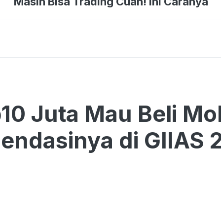
Masih Bisa Trading Cuan! Ini Caranya
p10 Juta Mau Beli Mob
ndasinya di GIIAS 